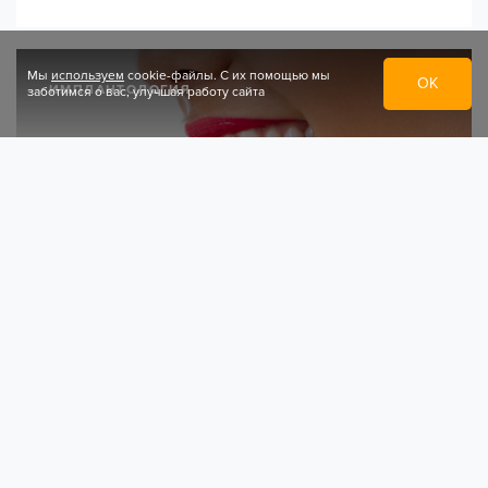
Мы
используем
cookie-файлы. С их помощью мы
ОК
ИМПЛАНТОЛОГИЯ
заботимся о вас, улучшая работу сайта
Что такое All-on-4 имплантация