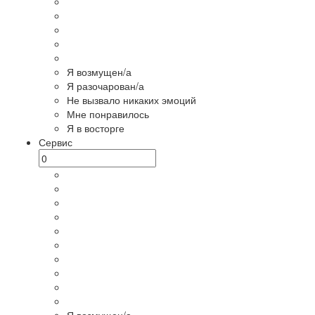
Я возмущен/а
Я разочарован/а
Не вызвало никаких эмоций
Мне понравилось
Я в восторге
Сервис
Я возмущен/а