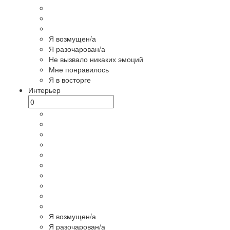
Я возмущен/а
Я разочарован/а
Не вызвало никаких эмоций
Мне понравилось
Я в восторге
Интерьер
Я возмущен/а
Я разочарован/а