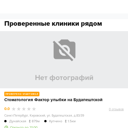
Проверенные клиники рядом
ЧАСТНАЯ
ПРОВЕРЕНО
STARTSMILE
Стоматология Фактор улыбки на Будапештской
0.0
0
отзывов
Санкт-Петербург
,
Кировский, ул. Будапештская, д.83/39
Дунайская
879м
Купчино
1.5км
Открыто до 21:00