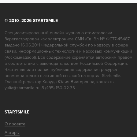
Соотношение цены и качества
© 2010–2026 STARTSMILE
Вы бы рекомендовали эту клинику?
Специализированный онлайн журнал о стоматологии.
Зарегистрирован как электронное СМИ (Св. Эл № ФС77-45487,
Да
Нет
выдано 16.06.2011 Федеральной службой по надзору в сфере
связи, информационных технологий и массовых коммуникаций
(Роскомнадзор)). Все содержание охраняется авторским правом
в соответствии с законодательством Российской Федерации.
Пожалуйста, напишите ваш отзыв о враче:
Частичная или полная публикация содержания ресурса
возможна только с активной ссылкой на портал Startsmile.
Ваше имя:
Главный редактор Клоуда Юлия Викторовна, контакты
yulia@startsmile.ru, 8 (495) 150-02-33
STARTSMILE
Ваша эл. почта:
О проекте
Авторы