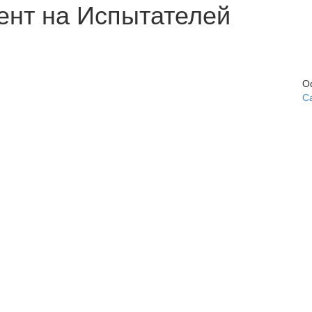
ент на Испытателей
О
С