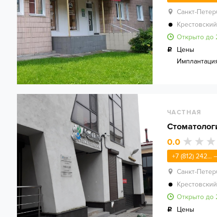
Санкт-Петер
Крестовский
Открыто до 
Цены
Имплантаци
ЧАСТНАЯ
Стоматологи
0.0
+7 (812) 242...
Санкт-Петер
Крестовский
Открыто до 
Цены