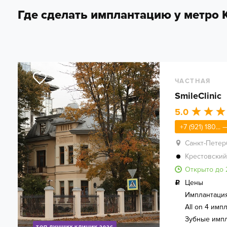
Где сделать имплантацию у метро 
Детская
Диагностика
Лечение зубов
Ортодонтия
Протезирование
Профгигиена
Эстетика
ЧАСТНАЯ
SmileClinic
5.0
+7 (921) 180...
Санкт-Петер
Крестовский
Открыто до 
Цены
Имплантаци
All on 4 имп
Зубные имп