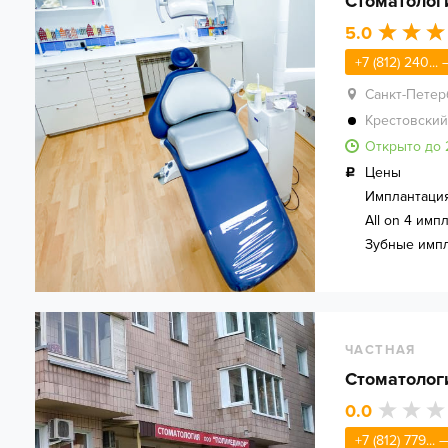
Стоматолог
5.0
+7 (812) 240...
Санкт-Петер
Крестовский
Открыто до 
Цены
Имплантаци
All on 4 имп
Зубные имп
ЧАСТНАЯ
Стоматолог
0.0
+7 (812) 779...