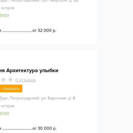
бург
,
Петроградский, пр-т Морской, д. 28
 остров
21:00
я
от 32 000 р.
ия Архитектура улыбки
0
отзывов
 — показать
бург
,
Петроградский, ул. Барочная, д. 8
 остров
21:00
я
от 30 000 р.