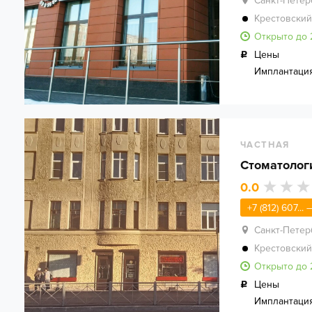
Санкт-Петер
Крестовский
Открыто до 
Цены
Имплантаци
ЧАСТНАЯ
Стоматолог
0.0
+7 (812) 607...
Санкт-Петер
Крестовский
Открыто до 
Цены
Имплантаци