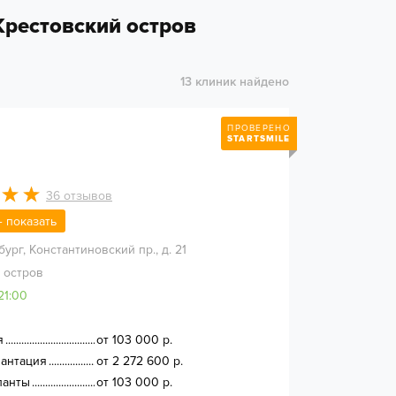
Крестовский остров
Имплантация
Пародонтология
Хирургия
13 клиник найдено
ПРОВЕРЕНО
STARTSMILE
36
отзывов
 — показать
бург
,
Константиновский пр., д. 21
 остров
21:00
я
от 103 000 р.
лантация
от 2 272 600 р.
ланты
от 103 000 р.