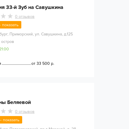
ия 33-й Зуб на Савушкина
0
отзывов
 — показать
бург
,
Приморский, ул. Савушкина, д.125
 остров
21:00
я
от 33 500 р.
ны Беляевой
0
отзывов
 — показать