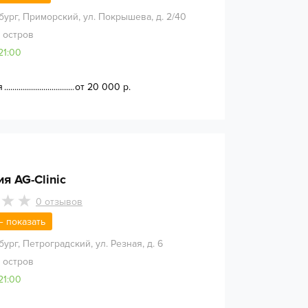
бург
,
Приморский, ул. Покрышева, д. 2/40
 остров
21:00
я
от 20 000 р.
я AG-Clinic
0
отзывов
 — показать
бург
,
Петроградский, ул. Резная, д. 6
 остров
21:00