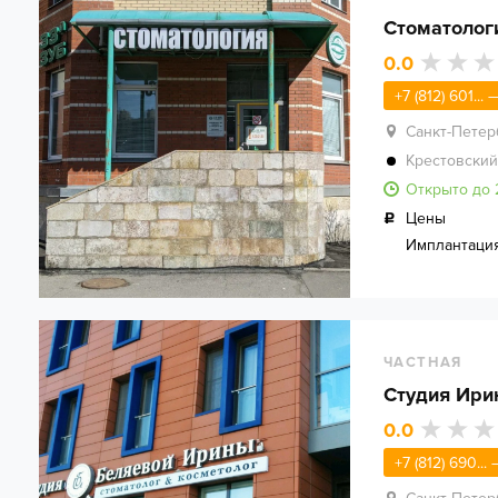
Стоматолог
0.0
+7 (812) 601...
Санкт-Петер
Крестовский
Открыто до 
Цены
Имплантаци
ЧАСТНАЯ
Cтудия Ири
0.0
+7 (812) 690...