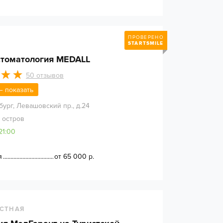
ПРОВЕРЕНО
STARTSMILE
томатология MEDALL
50
отзывов
 — показать
бург
,
Левашовский пр., д.24
 остров
21:00
я
от 65 000 р.
СТНАЯ