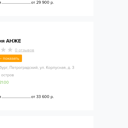
я
от 29 900 р.
гия АНЖЕ
0
отзывов
 — показать
бург
,
Петроградский, ул. Корпусная, д. 3
 остров
21:00
я
от 33 600 р.