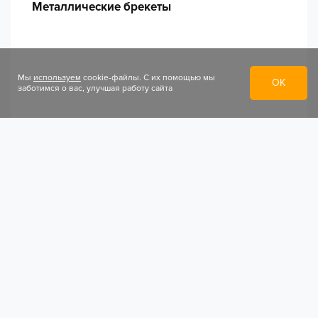
Металлические брекеты
Мы
используем
cookie-файлы. С их помощью мы
ОК
заботимся о вас, улучшая работу сайта
ТЕРАПЕВТИЧЕСКАЯ СТОМАТОЛОГИЯ