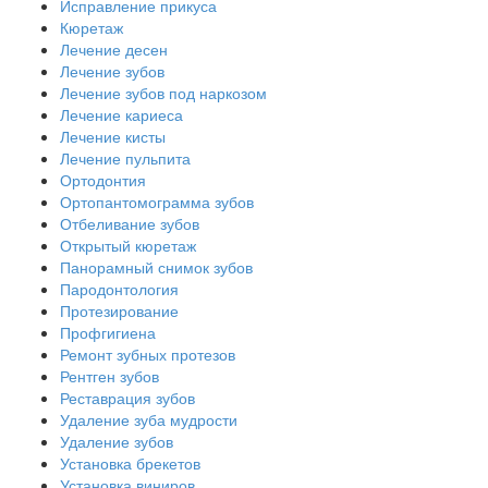
Исправление прикуса
Кюретаж
Лечение десен
Лечение зубов
Лечение зубов под наркозом
Лечение кариеса
Лечение кисты
Лечение пульпита
Ортодонтия
Ортопантомограмма зубов
Отбеливание зубов
Открытый кюретаж
Панорамный снимок зубов
Пародонтология
Протезирование
Профгигиена
Ремонт зубных протезов
Рентген зубов
Реставрация зубов
Удаление зуба мудрости
Удаление зубов
Установка брекетов
Установка виниров